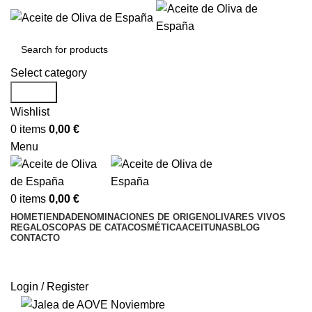
Select category
Search
Wishlist
0
items
0,00
€
Menu
0
items
0,00
€
HOME
TIENDA
DENOMINACIONES DE ORIGEN
OLIVARES VIVOS
REGALOS
COPAS DE CATA
COSMÉTICA
ACEITUNAS
BLOG
CONTACTO
Login / Register