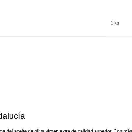
1 kg
dalucía
 del aceite de oliva virgen extra de calidad superior. Con más