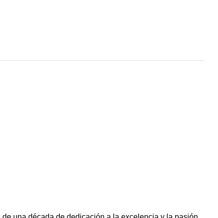
 de una década de dedicación a la excelencia y la pasión