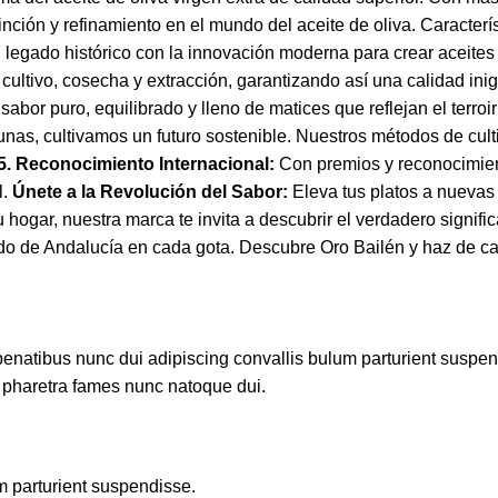
tinción y refinamiento en el mundo del aceite de oliva. Caracter
 el legado histórico con la innovación moderna para crear aceite
cultivo, cosecha y extracción, garantizando así una calidad ini
sabor puro, equilibrado y lleno de matices que reflejan el terroi
unas, cultivamos un futuro sostenible. Nuestros métodos de cul
5. Reconocimiento Internacional:
Con premios y reconocimien
l.
Únete a la Revolución del Sabor:
Eleva tus platos a nuevas 
hogar, nuestra marca te invita a descubrir el verdadero signifi
uido de Andalucía en cada gota. Descubre Oro Bailén y haz de 
atibus nunc dui adipiscing convallis bulum parturient suspendis
t pharetra fames nunc natoque dui.
m parturient suspendisse.