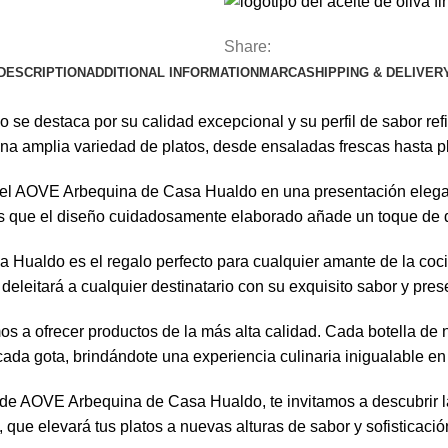
Share:
DESCRIPTION
ADDITIONAL INFORMATION
MARCA
SHIPPING & DELIVER
e destaca por su calidad excepcional y su perfil de sabor refi
na amplia variedad de platos, desde ensaladas frescas hasta p
el AOVE Arbequina de Casa Hualdo en una presentación elegante 
ras que el diseño cuidadosamente elaborado añade un toque de di
Hualdo es el regalo perfecto para cualquier amante de la coc
deleitará a cualquier destinatario con su exquisito sabor y pres
a ofrecer productos de la más alta calidad. Cada botella de
 cada gota, brindándote una experiencia culinaria inigualable e
e AOVE Arbequina de Casa Hualdo, te invitamos a descubrir la d
, que elevará tus platos a nuevas alturas de sabor y sofisticació