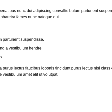
atibus nunc dui adipiscing convallis bulum parturient suspendis
t pharetra fames nunc natoque dui.
m parturient suspendisse.
ing a vestibulum hendre.
s.
 purus lectus faucibus lobortis tincidunt purus lectus nisl cla
 vestibulum amet elit ut volutpat.