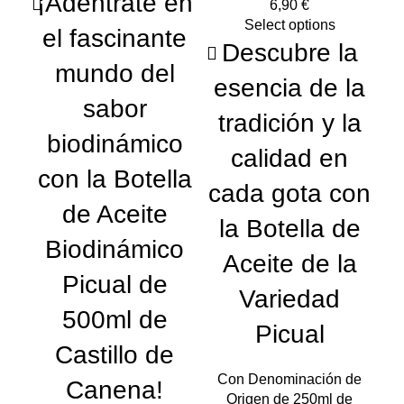
¡Adéntrate en
€
Select options
el fascinante
Descubre la
mundo del
esencia de la
T
sabor
tradición y la
biodinámico
calidad en
p
con la Botella
cada gota con
de Aceite
la Botella de
Biodinámico
Aceite de la
Picual de
Variedad
500ml de
Picual
Castillo de
p
Con Denominación de
Canena!
Origen de 250ml de
vi