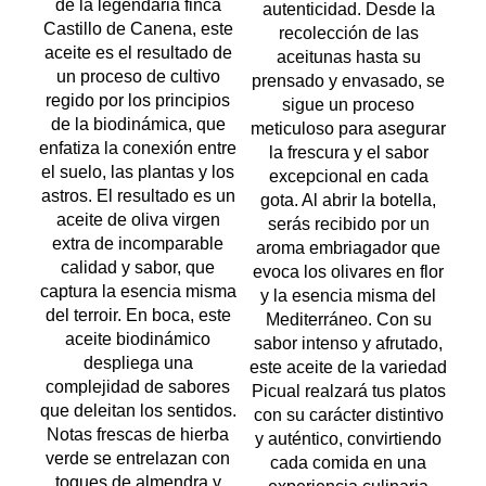
de la legendaria finca
autenticidad. Desde la
Castillo de Canena, este
recolección de las
aceite es el resultado de
aceitunas hasta su
un proceso de cultivo
prensado y envasado, se
regido por los principios
sigue un proceso
de la biodinámica, que
meticuloso para asegurar
enfatiza la conexión entre
la frescura y el sabor
el suelo, las plantas y los
excepcional en cada
astros. El resultado es un
gota. Al abrir la botella,
aceite de oliva virgen
serás recibido por un
extra de incomparable
aroma embriagador que
calidad y sabor, que
evoca los olivares en flor
captura la esencia misma
y la esencia misma del
del terroir. En boca, este
Mediterráneo. Con su
aceite biodinámico
sabor intenso y afrutado,
despliega una
este aceite de la variedad
complejidad de sabores
Picual realzará tus platos
que deleitan los sentidos.
con su carácter distintivo
Notas frescas de hierba
y auténtico, convirtiendo
verde se entrelazan con
cada comida en una
toques de almendra y