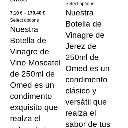
Bo
Select options
de
Nuestra
7,10
€
–
170,40
€
o
Select options
Botella de
Nuestra
Vinagre de
7,
Botella de
Sel
Jerez de
N
Vinagre de
250ml de
B
Vino Moscatel
Omed es un
V
de 250ml de
condimento
S
Omed es un
clásico y
2
condimento
versátil que
O
exquisito que
realza el
c
realza el
sabor de tus