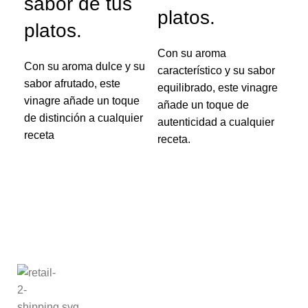
ve
sabor de tus
platos.
a
platos.
t
Con su aroma
Con su aroma dulce y su
característico y su sabor
fr
sabor afrutado, este
equilibrado, este vinagre
vinagre añade un toque
añade un toque de
pl
de distinción a cualquier
autenticidad a cualquier
receta
receta.
Con
aro
vin
com
par
ade