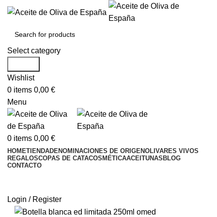
Select category
Search
Wishlist
0
items
0,00
€
Menu
0
items
0,00
€
HOME
TIENDA
DENOMINACIONES DE ORIGEN
OLIVARES VIVOS
REGALOS
COPAS DE CATA
COSMÉTICA
ACEITUNAS
BLOG
CONTACTO
Login / Register